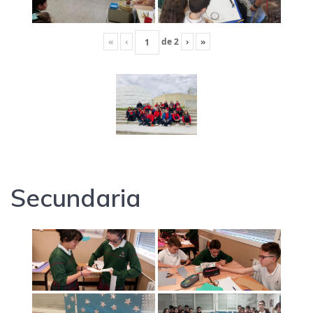
«
‹
de
2
›
»
Secundaria