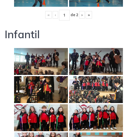
«
‹
de
2
›
»
Infantil