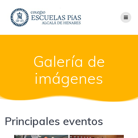
Saltar
al
contenido
Galería de
imágenes
Principales eventos