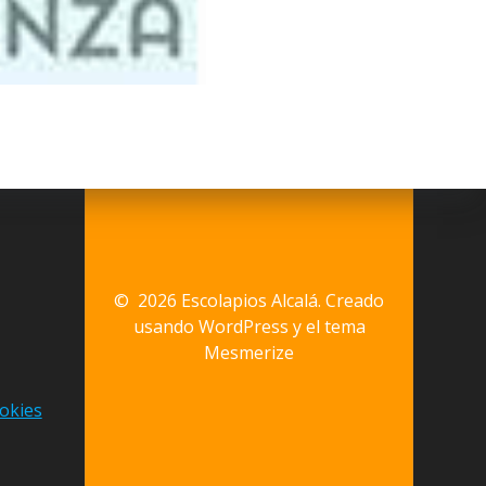
© 2026 Escolapios Alcalá. Creado
usando WordPress y el
tema
Mesmerize
okies