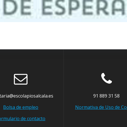
taria@escolapiosalcala.es
91 889 31 58
Bolsa de empleo
Normativa de Uso de Co
ormulario de contacto