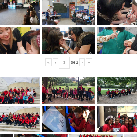
«
‹
de
2
›
»