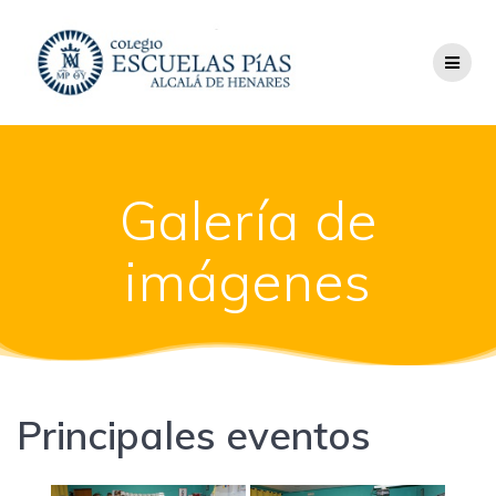
Saltar
al
contenido
Galería de
imágenes
Principales eventos