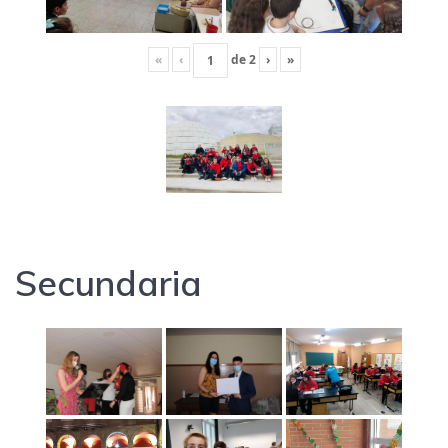
«
‹
de
2
›
»
Secundaria