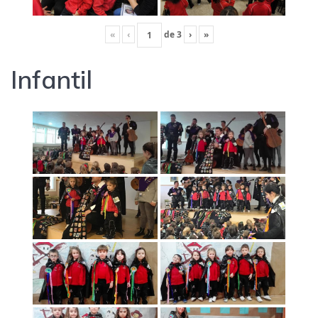
«
‹
de
3
›
»
Infantil