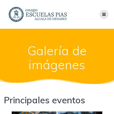
Saltar
al
contenido
Galería de
imágenes
Principales eventos