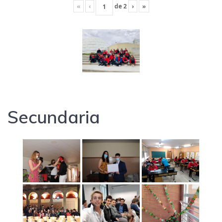
«
‹
de
2
›
»
Secundaria