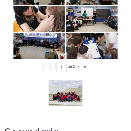
«
‹
de
2
›
»