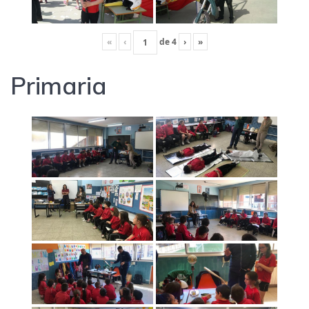
«
‹
de
4
›
»
Primaria