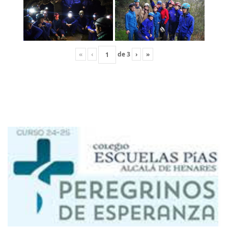
«
‹
de
3
›
»