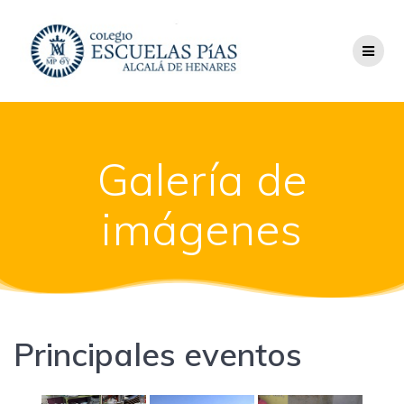
Saltar
al
contenido
Galería de
imágenes
Principales eventos