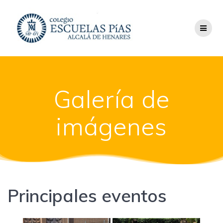
Saltar
al
contenido
Galería de
imágenes
Principales eventos