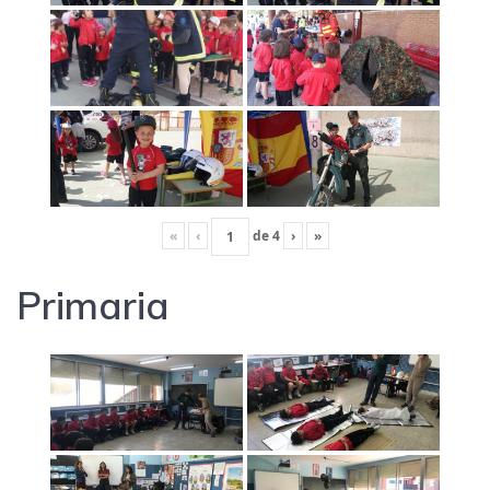
«
‹
de
4
›
»
Primaria