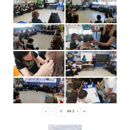
«
‹
de
2
›
»