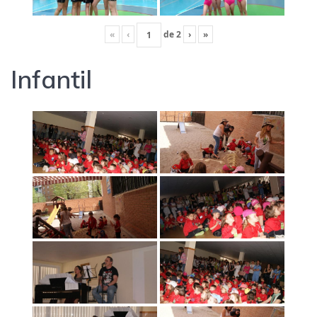
«
‹
de
2
›
»
Infantil