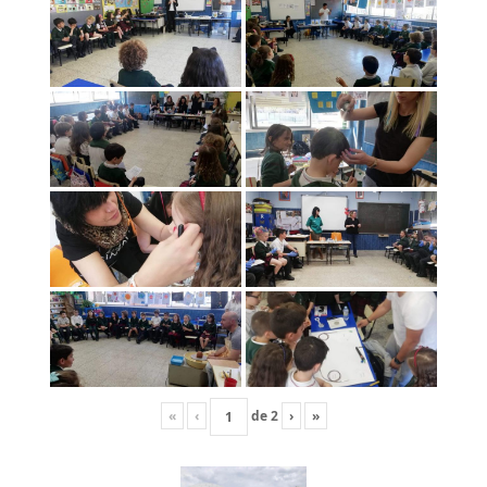
«
‹
de
2
›
»