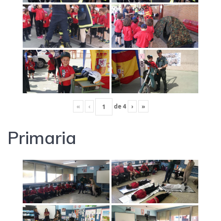
«
‹
de
4
›
»
Primaria