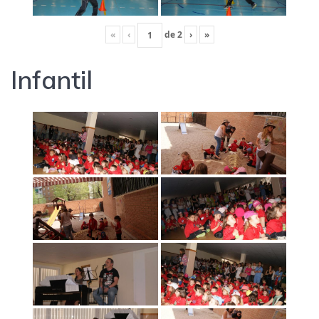
«
‹
de
2
›
»
Infantil