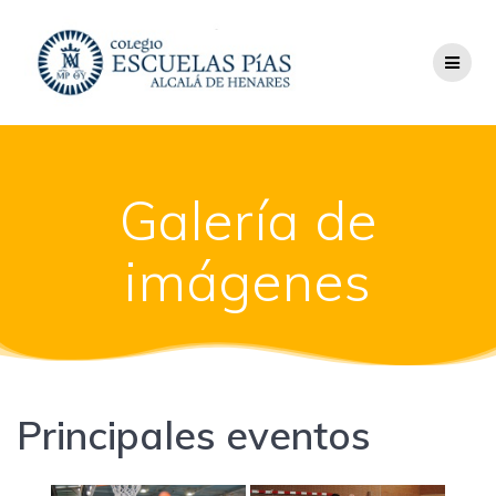
Saltar
al
contenido
Galería de
imágenes
Principales eventos