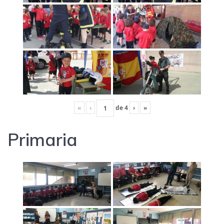
«
‹
de
4
›
»
Primaria