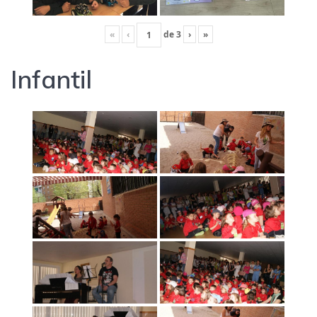
«
‹
de
3
›
»
Infantil