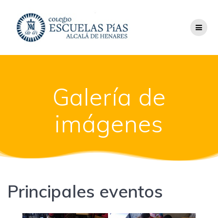
Saltar
al
contenido
Galería de
imágenes
Principales eventos