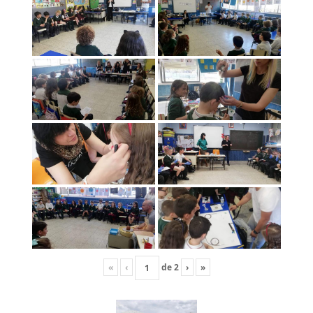
«
‹
de
2
›
»