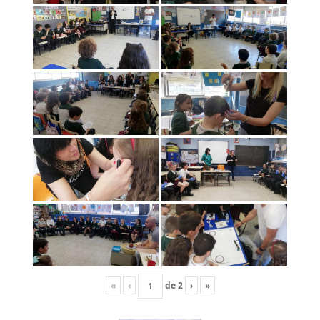
«
‹
de
2
›
»