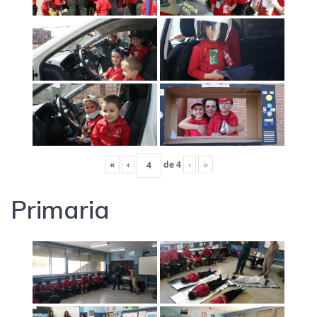
«
‹
de
4
›
»
Primaria