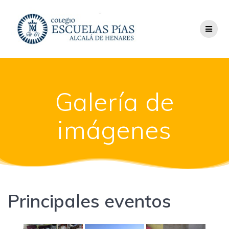
Saltar
al
contenido
Galería de
imágenes
Principales eventos