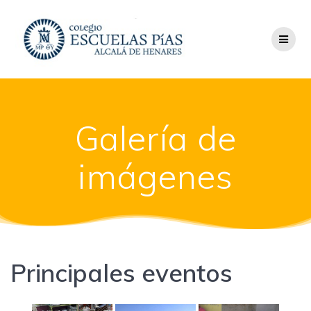
Saltar
al
contenido
Galería de
imágenes
Principales eventos