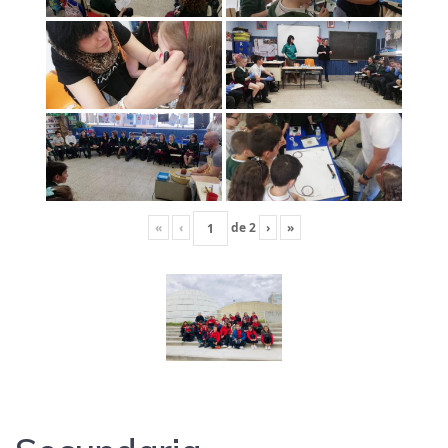
«
‹
de
2
›
»