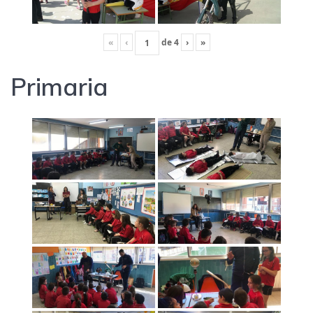
«
‹
de
4
›
»
Primaria