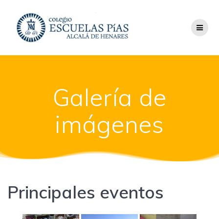
Saltar
al
contenido
Galería de
imágenes
Principales eventos