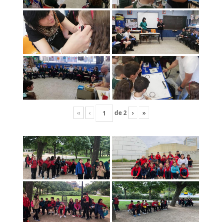
«
‹
de
2
›
»