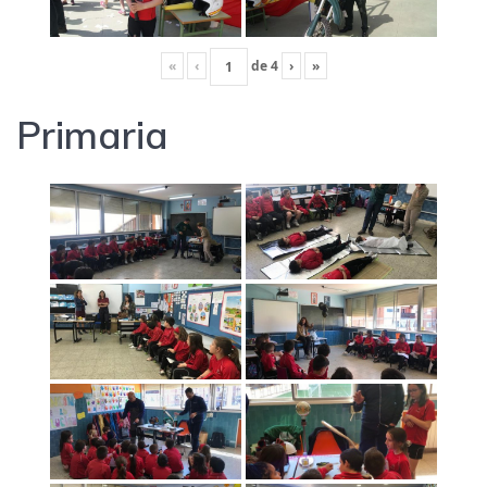
«
‹
de
4
›
»
Primaria