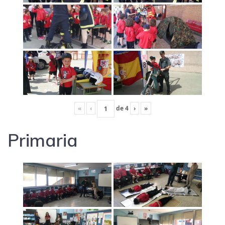
«
‹
de
4
›
»
Primaria