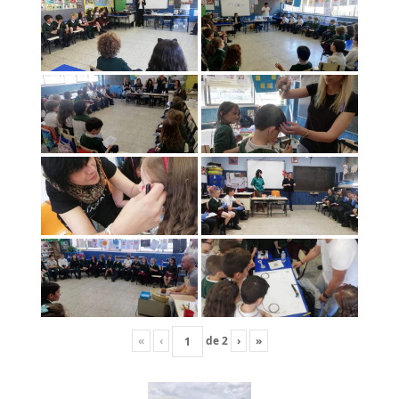
«
‹
de
2
›
»