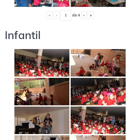
«
‹
de
4
›
»
Infantil