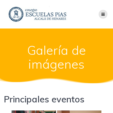
Saltar
al
contenido
Galería de
imágenes
Principales eventos