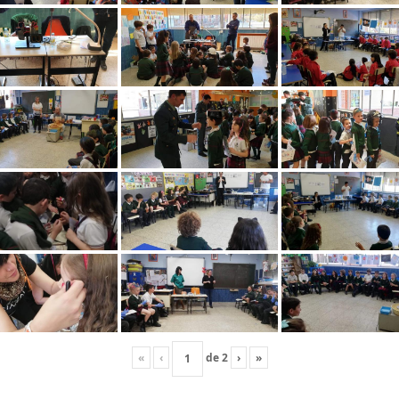
«
‹
de
2
›
»