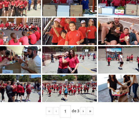
«
‹
de
3
›
»