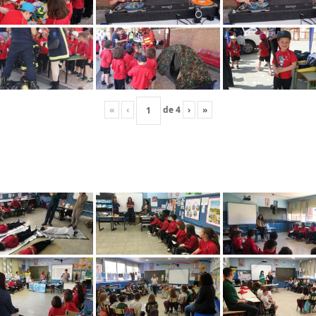
«
‹
de
4
›
»