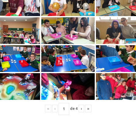
«
‹
de
4
›
»