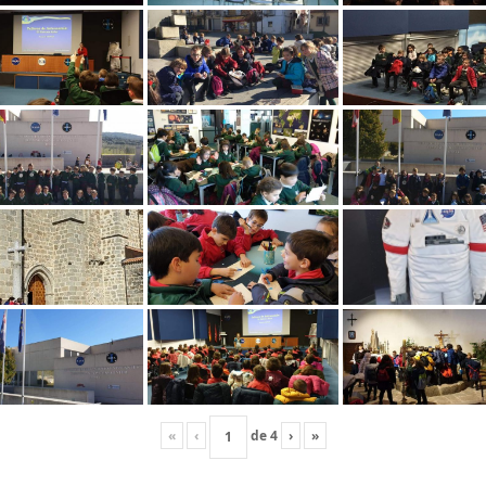
«
‹
de
4
›
»