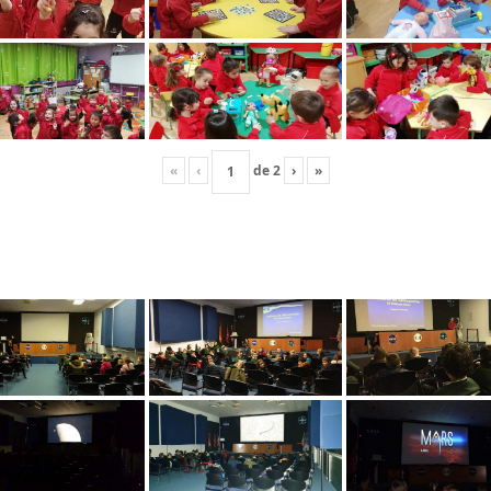
«
‹
de
2
›
»