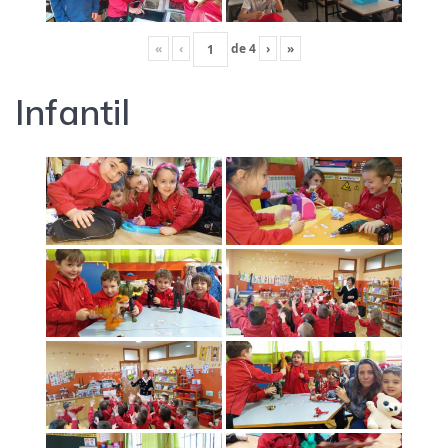
«
‹
de
4
›
»
Infantil