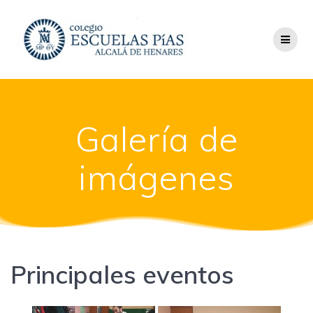
Saltar
al
contenido
Galería de
imágenes
Principales eventos