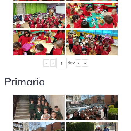
«
‹
de
2
›
»
Primaria