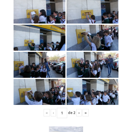
«
‹
de
2
›
»