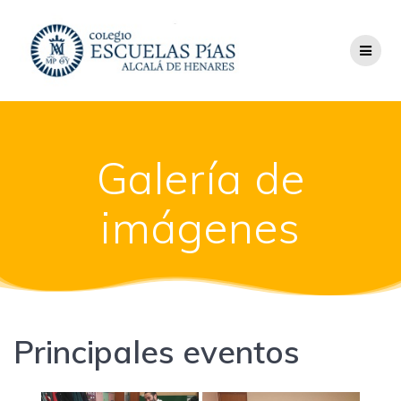
Saltar
al
contenido
Galería de
imágenes
Principales eventos