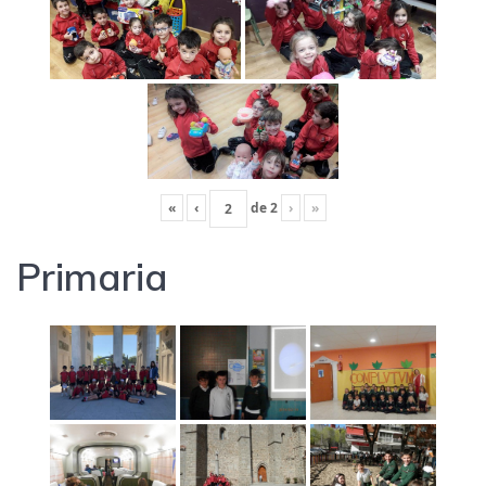
«
‹
de
2
›
»
Primaria