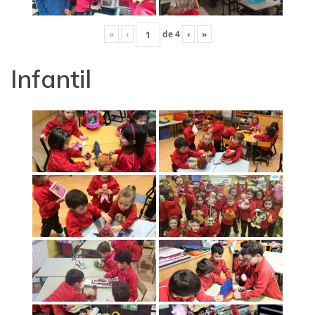
«
‹
de
4
›
»
Infantil