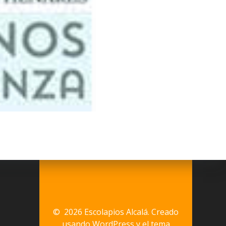
© 2026 Escolapios Alcalá. Creado
usando WordPress y el
tema