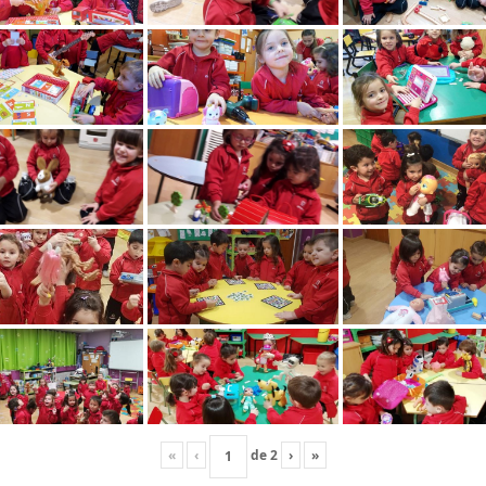
«
‹
de
2
›
»