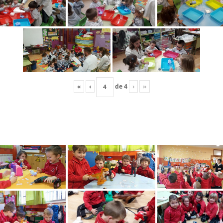
«
‹
de
4
›
»