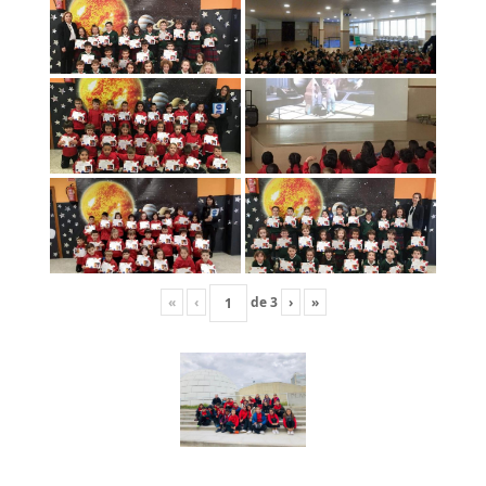
«
‹
de
3
›
»