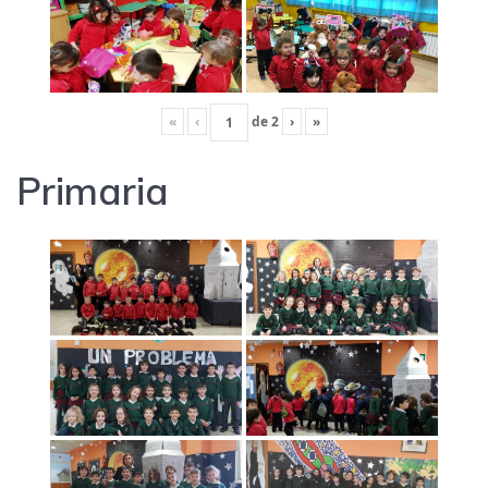
«
‹
de
2
›
»
Primaria