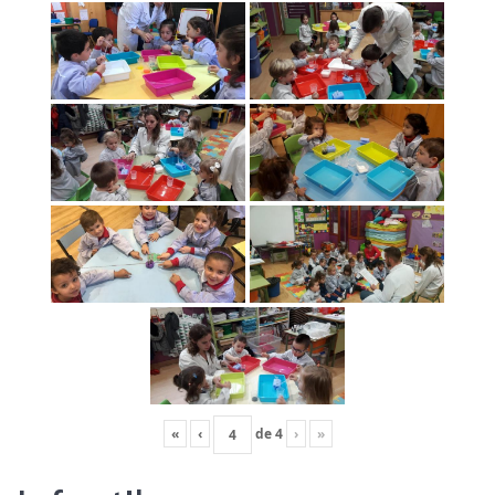
«
‹
de
4
›
»