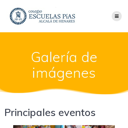
Saltar
al
contenido
Galería de
imágenes
Principales eventos