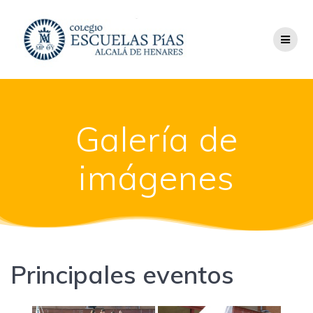
Saltar
al
contenido
Galería de
imágenes
Principales eventos