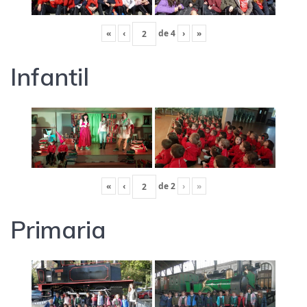
«
‹
de
4
›
»
Infantil
«
‹
de
2
›
»
Primaria